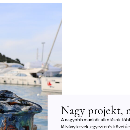
Nagy projekt, 
A nagyobb munkák alkotások többsz
látványtervek, egyeztetés követőe