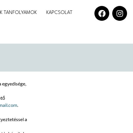
OK TANFOLYAMOK
KAPCSOLAT
a egyedisége,
ető
mail.com
.
yeztetéssel a