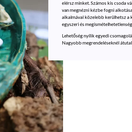
elérsz minket. Számos kis csoda vá
van megnézni kézbe fogni alkotása
alkalmával közelebb kerülhetsz a 
egyszeri és megismételhetetlenség
Lehetőség nyílik egyedi csomagolás
Nagyobb megrendeléseknél átutalás