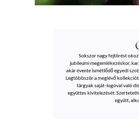
Sokszor nagy fejtörést okoz
jubileumi megemlékezéskor, kar
akár évente ismétlődő egyedi szob
Legtöbbször a meglévő kollekcióbó
tárgyak saját-logóval való dí
együttes kivitelezését. Szertetet
együtt, al