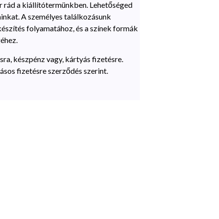
r rád a kiállítótermünkben. Lehetőséged
inkat. A személyes találkozásunk
készítés folyamatához, és a színek formák
éhez.
ra, készpénz vagy, kártyás fizetésre.
os fizetésre szerződés szerint.