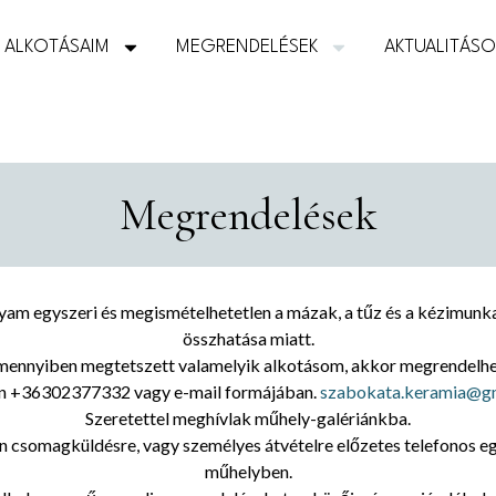
ALKOTÁSAIM
MEGRENDELÉSEK
AKTUALITÁS
Megrendelések
am egyszeri és megismételhetetlen a mázak, a tűz és a kézimunk
összhatása miatt.
ennyiben megtetszett valamelyik alkotásom, akkor megrendelh
on +36302377332 vagy e-mail formájában.
szabokata.keramia@g
Szeretettel meghívlak műhely-galériánkba.
n csomagküldésre, vagy személyes átvételre előzetes telefonos eg
műhelyben.