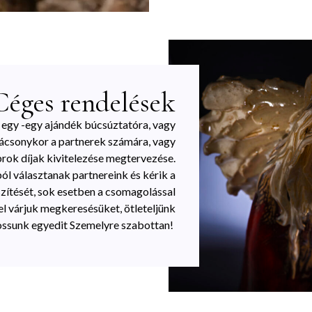
Céges rendelések
 egy -egy ajándék búcsúztatóra, vagy
ácsonykor a partnerek számára, vagy
rok díjak kivitelezése megtervezése.
l választanak partnereink és kérik a
szítését, sok esetben a csomagolással
tel várjuk megkeresésüket, ötleteljünk
kossunk egyedit Szemelyre szabottan!