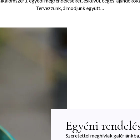
alkalomszerű, egyedi megrendeléseket, esküvői, céges, ajándékokat
Tervezzünk, álmodjunk együtt…
Egyéni rendelé
Szeretettel meghívlak galériánkba