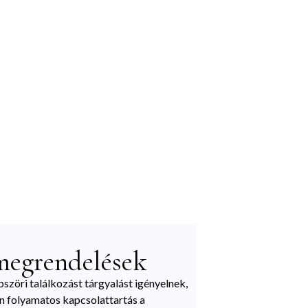
megrendelések
öri találkozást tárgyalást igényelnek,
n folyamatos kapcsolattartás a