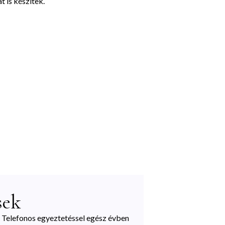
 is készítek.
sek
. Telefonos egyeztetéssel egész évben