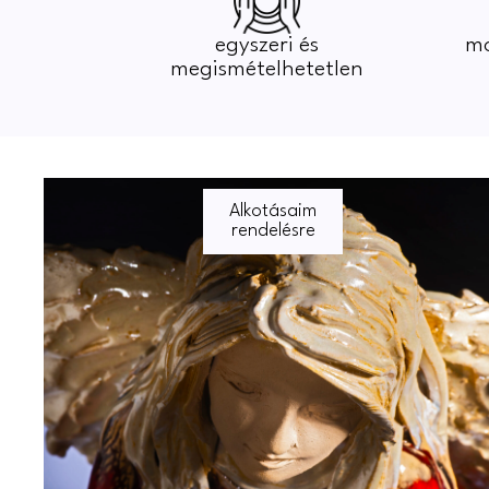
egyszeri és
mo
megismételhetetlen
Alkotásaim
rendelésre