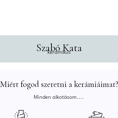
Szabó Kata
keramikus
Miért fogod szeretni a kerámiáimat
Minden alkotásom....