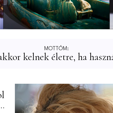
MOTTÓM:
kkor kelnek életre, ha haszná
ol
..