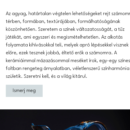
Az agyag, határtalan végtelen lehetőségeket rejt számom
térben, formában, textúrájában, formálhatóságának
köszönhetően. Szeretem a színek változatosságát, a tűz
játékát, ami egyszeri és megismételhetetlen. Az alkotás
folyamata kihívásokkal teli, melyek apró lépésekkel visznek
előre, ezek tesznek jobbá, éltető erők a számomra. A
kerámiáimmal mázazásommal meséket írok, egy-egy színe
foltban rengeteg árnyalatban, véletlenszerű színharmónia
születik. Szeretni kell, és a világ kitárul.
Ismerj meg