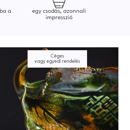
dba a
egy csodás, azonnali
impresszió
Céges
vagy egyedi rendelés